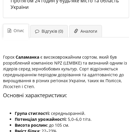
Протягом 24 годин у будь-яке місто та область
України
Опис
Відгуків (0)
Аналоги
Горох
Саламанка
є високоврожайним сортом, який був
розроблений компанією NPZ (LEMBKE) та визнаний одним із
лідерів серед зернобобових культур. Сорт відрізняється
середньораннім періодом дозрівання та адаптованістю до
вирощування в різних регіонах України, таких як Полісся,
Лісостеп і Степ.
Основні характеристики:
Група стиглості:
середньоранній.
Потенціал урожайності:
5,0–6,0 т/га.
Висота рослин:
до 105 см.
Вміст білка:
22–23%.