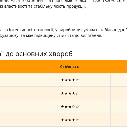
не, маса 1000 зерен — 41–46 г. Вміст білка — 12,5–13,5 %. Сорт
 властивості та стабільну якість продукції.
га за інтенсивної технології, у виробничих умовах стабільно дає
 фузаріозу, та має підвищену стійкість до вилягання.
ка" до основних хвороб
Стійкість
★★★★☆
★★★★☆
★★★☆☆
★★★★☆