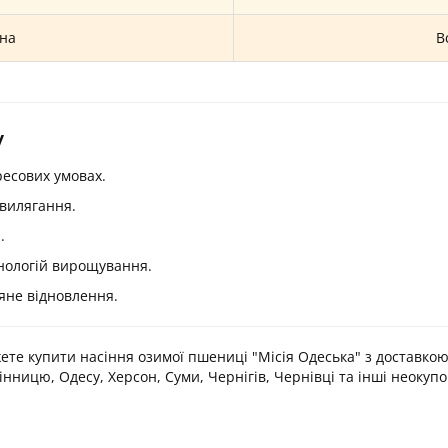
на
В
у
ресових умовах.
 вилягання.
.
хнологій вирощування.
яне відновлення.
те купити насіння озимої пшениці "Місія Одеська" з доставкою в
нницю, Одесу, Херсон, Суми, Чернігів, Чернівці та інші неокупо