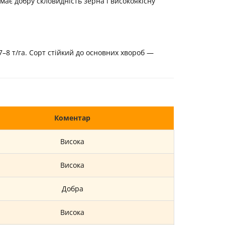
 має добру скловидність зерна і високоякісну
 7–8 т/га. Сорт стійкий до основних хвороб —
Коментар
Висока
Висока
Добра
Висока