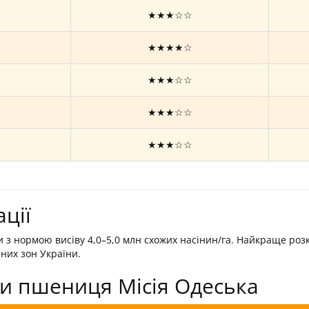
★★★☆☆
★★★★☆
★★★☆☆
★★★☆☆
★★★☆☆
ції
и з нормою висіву 4,0–5,0 млн схожих насінин/га. Найкраще роз
них зон України.
ки пшениця Місія Одеська