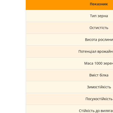
Показник
Тип зерна
Остистість
Висота рослини
Потенціал врожайн
Маса 1000 зере
Вміст білка
Зимостійкість
Посухостійкість
Стійкість до виляг