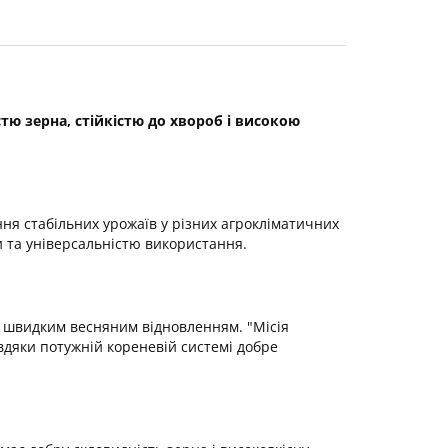
ю зерна, стійкістю до хвороб і високою
ня стабільних урожаїв у різних агрокліматичних
и та універсальністю використання.
і швидким весняним відновленням. "Місія
авдяки потужній кореневій системі добре