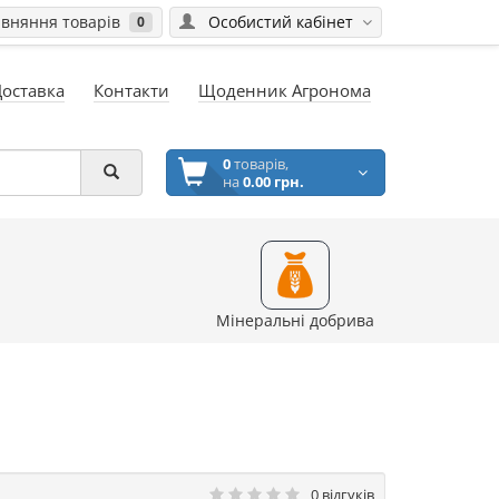
вняння товарів
Особистий кабінет
0
Доставка
Контакти
Щоденник Агронома
0
товарів,
на
0.00 грн.
Мінеральні добрива
0 відгуків