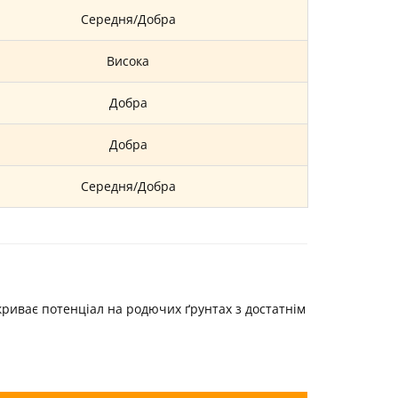
Середня/Добра
Висока
Добра
Добра
Середня/Добра
криває потенціал на родючих ґрунтах з достатнім