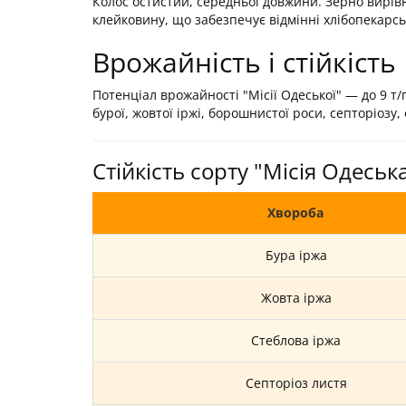
Колос остистий, середньої довжини. Зерно вирівня
клейковину, що забезпечує відмінні хлібопекарські
Врожайність і стійкість
Потенціал врожайності "Місії Одеської" — до 9 т/
бурої, жовтої іржі, борошнистої роси, септоріозу,
Стійкість сорту "Місія Одесь
Хвороба
Бура іржа
Жовта іржа
Стеблова іржа
Септоріоз листя