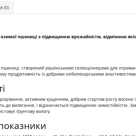
в (0)
 озимої пшениці з підвищеною врожайністю, відмінною якіст
ої пшениці, створений українськими селекціонерами для отриман
соку продуктивність із добрими хлібопекарськими властивостям
ті
дозрівання, активним кущенням, добрим стартом росту восени 
сть до вилягання, і відзначається підвищеною зимостійкістю. З
стовує ґрунтову вологу.
 показники