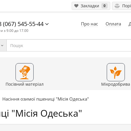
Закладки
Порі
0
 (067) 545-55-44
Про нас
Оплата
и з 9.00 до 17.00
Посівний матеріал
Мікродобрива
Насіння озимої пшениці "Місія Одеська"
ці "Місія Одеська"