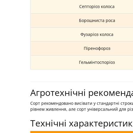
Септоріоз колоса
Борошниста роса
Фузаріоз колоса
Піренофороз
Гельмінтоспоріоз
Агротехнічні рекоменда
Сорт рекомендовано висівати у стандартні строк
рівнем живлення, але сорт універсальний для різ
Технічні характеристи