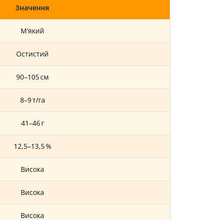
Значення
М’який
Остистий
90–105 см
8–9 т/га
41–46 г
12,5–13,5 %
Висока
Висока
Висока