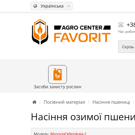
Українська
+38
Час робот
Скрізь
Засоби захисту рослин
Посівний матеріал
Насіння пшениці
Насіння озимої пшени
Модель:
MyssyiaOdesskaia-1