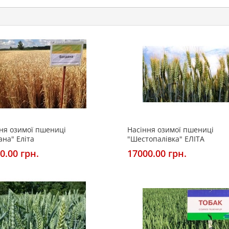
ня озимої пшениці
Насіння озимої пшениці
ана" Еліта
"Шестопалівка" ЕЛІТА
0.00 грн.
17000.00 грн.