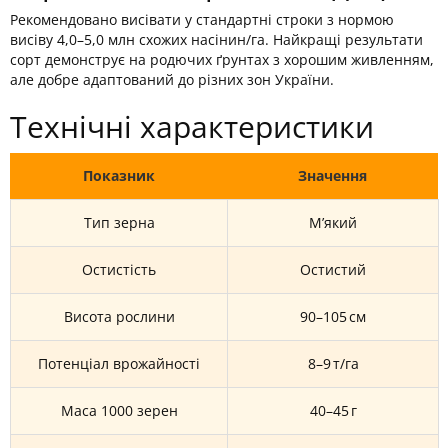
Рекомендовано висівати у стандартні строки з нормою
висіву 4,0–5,0 млн схожих насінин/га. Найкращі результати
сорт демонструє на родючих ґрунтах з хорошим живленням,
але добре адаптований до різних зон України.
Технічні характеристики
Показник
Значення
Тип зерна
М’який
Остистість
Остистий
Висота рослини
90–105 см
Потенціал врожайності
8–9 т/га
Маса 1000 зерен
40–45 г