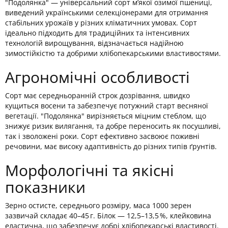
"Подолянка" — універсальний сорт м’якої озимої пшениці,
виведений українськими селекціонерами для отримання
стабільних урожаїв у різних кліматичних умовах. Сорт
ідеально підходить для традиційних та інтенсивних
технологій вирощування, відзначається надійною
зимостійкістю та добрими хлібопекарськими властивостями.
Агрономічні особливості
Сорт має середньоранній строк дозрівання, швидко
кущиться восени та забезпечує потужний старт весняної
вегетації. "Подолянка" вирізняється міцним стеблом, що
знижує ризик вилягання, та добре переносить як посушливі,
так і зволожені роки. Сорт ефективно засвоює поживні
речовини, має високу адаптивність до різних типів ґрунтів.
Морфологічні та якісні
показники
Зерно остисте, середнього розміру, маса 1000 зерен
зазвичай складає 40–45 г. Білок — 12,5–13,5 %, клейковина
еластична, що забезпечує добрі хлібопекарські властивості.