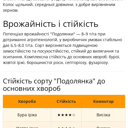
Колос щільний, середньої довжини, з добре вирівняним
зерном.
Врожайність і стійкість
Потенціал врожайності "Подолянки" — 8–9 т/га при
дотриманні агротехнологій, у виробничих умовах стабільно
дає 6,5–8,0 т/га. Сорт вирізняється підвищеною
зимостійкістю та посухостійкістю, стійкий до вилягання та
осипання. Комплексна стійкість до основних хвороб: бурої,
жовтої іржі, борошнистої роси, септоріозу, фузаріозу.
Стійкість сорту "Подолянка" до
основних хвороб
Хвороба
Стійкість
Коментар
Бура іржа
★★★★☆
Висока