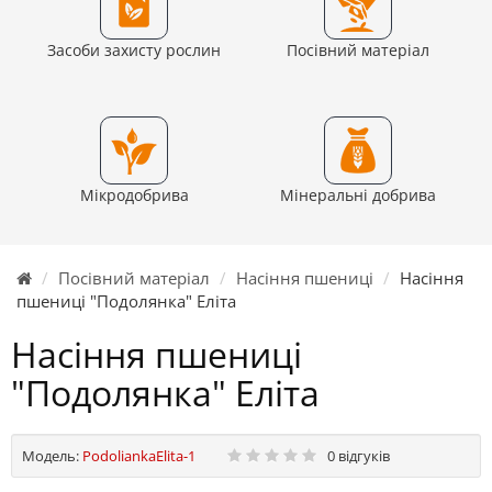
Засоби захисту рослин
Посівний матеріал
Мікродобрива
Мінеральні добрива
Посівний матеріал
Насіння пшениці
Насіння
пшениці "Подолянка" Еліта
Насіння пшениці
"Подолянка" Еліта
Модель:
PodoliankaElita-1
0 відгуків