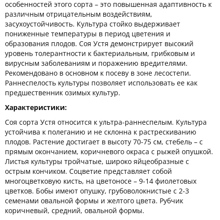
особенностей этого сорта – это повышенная адаптивность к
различным отрицательным воздействиям,
засухоустойчивость. Культура стойко выдерживает
пониженные температуры в период цветения и
образования плодов. Соя Устя демонстрирует высокий
уровень толерантности к бактериальным, грибковым и
вирусным заболеваниям и поражению вредителями.
Рекомендовано в основном к посеву в зоне лесостепи.
Раннеспелость культуры позволяет использовать ее как
предшественник озимых культур.
Характеристики:
Соя сорта Устя относится к ультра-раннеспелым. Культура
устойчива к полеганию и не склонна к растрескиванию
плодов. Растение достигает в высоту 70-75 см, стебель – с
прямым окончанием, коричневого окраса с рыжей опушкой.
Листья культуры тройчатые, широко яйцеобразные с
острым кончиком. Соцветие представляет собой
многоцветковую кисть, на цветоносе – 9-14 фиолетовых
цветков. Бобы имеют опушку, грубоволокнистые с 2-3
семенами овальной формы и желтого цвета. Рубчик
коричневый, средний, овальной формы.