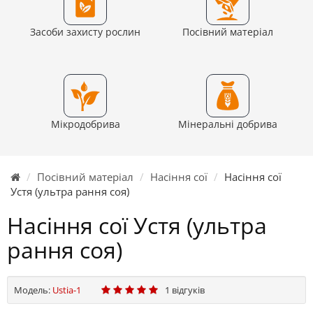
Засоби захисту рослин
Посівний матеріал
Мікродобрива
Мінеральні добрива
Посівний матеріал
Насіння сої
Насіння сої
Устя (ультра рання соя)
Насіння сої Устя (ультра
рання соя)
Модель:
Ustia-1
1 відгуків