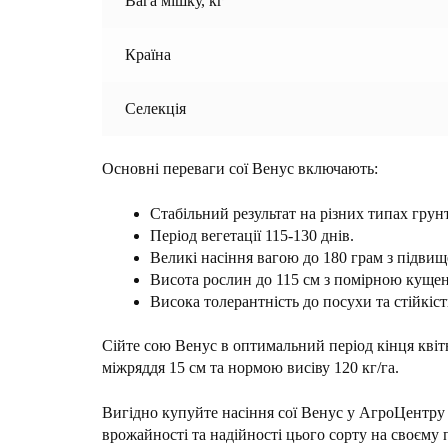
Вага мішку, кг
Країна
Селекція
Основні переваги сої Венус включають:
Стабільний результат на різних типах грун
Період вегетації 115-130 днів.
Великі насіння вагою до 180 грам з підвище
Висота рослин до 115 см з помірною кущені
Висока толерантність до посухи та стійкіст
Сійте сою Венус в оптимальний період кінця квіт
міжряддя 15 см та нормою висіву 120 кг/га.
Вигідно купуйте насіння сої Венус у АгроЦентр
врожайності та надійності цього сорту на своєму 