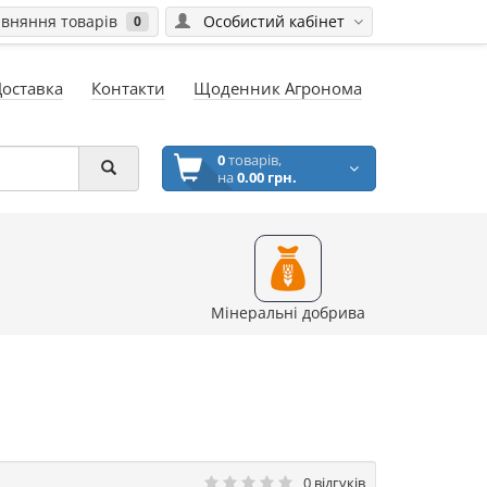
вняння товарів
Особистий кабінет
0
Доставка
Контакти
Щоденник Агронома
0
товарів,
на
0.00 грн.
Мінеральні добрива
0 відгуків