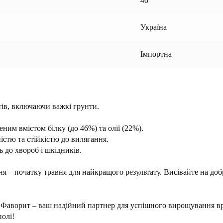
40
Україна
Імпортна
тів, включаючи важкі грунти.
ним вмістом білку (до 46%) та олії (22%).
стю та стійкістю до вилягання.
ь до хвороб і шкідників.
ня – початку травня для найкращого результату. Висівайте на д
у Фаворит – ваш надійний партнер для успішного вирощування в
полі!