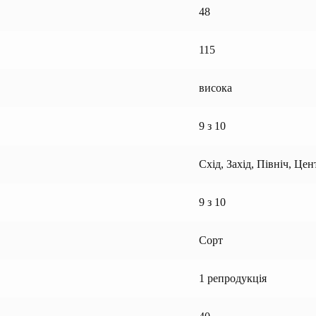
48
115
висока
9 з 10
Схід, Захід, Північ, Цен
9 з 10
Сорт
1 репродукція