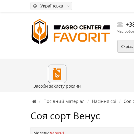
Українська
+38
Час робот
Скрізь
Засоби захисту рослин
Посівний матеріал
Насіння сої
Соя 
Соя сорт Венус
Модель:
Venus-1