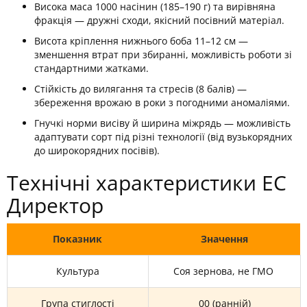
Висока маса 1000 насінин (185–190 г) та вирівняна
фракція — дружні сходи, якісний посівний матеріал.
Висота кріплення нижнього боба 11–12 см —
зменшення втрат при збиранні, можливість роботи зі
стандартними жатками.
Стійкість до вилягання та стресів (8 балів) —
збереження врожаю в роки з погодними аномаліями.
Гнучкі норми висіву й ширина міжрядь — можливість
адаптувати сорт під різні технології (від вузькорядних
до широкорядних посівів).
Технічні характеристики ЕС
Директор
Показник
Значення
Культура
Соя зернова, не ГМО
Група стиглості
00 (ранній)