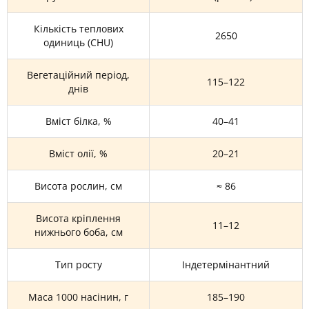
Кількість теплових
2650
одиниць (CHU)
Вегетаційний період,
115–122
днів
Вміст білка, %
40–41
Вміст олії, %
20–21
Висота рослин, см
≈ 86
Висота кріплення
11–12
нижнього боба, см
Тип росту
Індетермінантний
Маса 1000 насінин, г
185–190