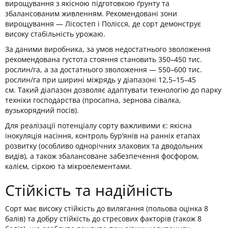
вирощування з якісною підготовкою ґрунту та
збалансованим живленням. Рекомендовані зони
вирощування — Лісостеп і Полісся, де сорт демонструє
високу стабільність урожаю.
За даними виробника, за умов недостатнього зволоження
рекомендована густота стояння становить 350–450 тис.
рослин/га, а за достатнього зволоження — 550–600 тис.
рослин/га при ширині міжрядь у діапазоні 12,5–15–45
см. Такий діапазон дозволяє адаптувати технологію до парку
техніки господарства (просапна, зернова сівалка,
вузькорядний посів).
Для реалізації потенціалу сорту важливими є: якісна
інокуляція насіння, контроль бур’янів на ранніх етапах
розвитку (особливо однорічних злакових та дводольних
видів), а також збалансоване забезпечення фосфором,
калієм, сіркою та мікроелементами.
Стійкість та надійність
Сорт має високу стійкість до вилягання (польова оцінка 8
балів) та добру стійкість до стресових факторів (також 8