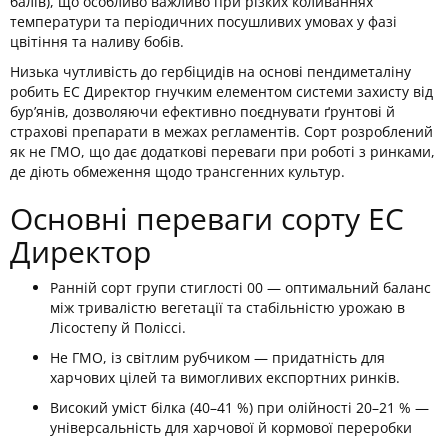
балів), що особливо важливо при різких коливаннях
температури та періодичних посушливих умовах у фазі
цвітіння та наливу бобів.
Низька чутливість до гербіцидів на основі пендиметаліну
робить ЕС Директор гнучким елементом системи захисту від
бур’янів, дозволяючи ефективно поєднувати ґрунтові й
страхові препарати в межах регламентів. Сорт розроблений
як не ГМО, що дає додаткові переваги при роботі з ринками,
де діють обмеження щодо трансгенних культур.
Основні переваги сорту ЕС
Директор
Ранній сорт групи стиглості 00 — оптимальний баланс
між тривалістю вегетації та стабільністю урожаю в
Лісостепу й Поліссі.
Не ГМО, із світлим рубчиком — придатність для
харчових цілей та вимогливих експортних ринків.
Високий уміст білка (40–41 %) при олійності 20–21 % —
універсальність для харчової й кормової переробки