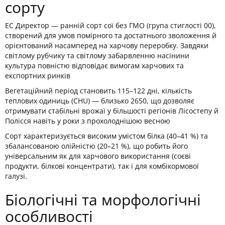
сорту
ЕС Директор — ранній сорт сої без ГМО (група стиглості 00),
створений для умов помірного та достатнього зволоження й
орієнтований насамперед на харчову переробку. Завдяки
світлому рубчику та світлому забарвленню насінини
культура повністю відповідає вимогам харчових та
експортних ринків
Вегетаційний період становить 115–122 дні, кількість
теплових одиниць (CHU) — близько 2650, що дозволяє
отримувати стабільні врожаї у більшості регіонів Лісостепу й
Полісся навіть у роки з прохолоднішою весною
Сорт характеризується високим умістом білка (40–41 %) та
збалансованою олійністю (20–21 %), що робить його
універсальним як для харчового використання (соєві
продукти, білкові концентрати), так і для комбікормової
галузі.
Біологічні та морфологічні
особливості