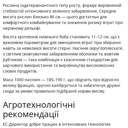
Рослина індетермінантного типу росту, формує вирівняний
стеблостій інтенсивного зеленого забарвлення. Середня
висота рослин близько 86 см — цього достатньо для
комфортного комбайнування та зниження ризику втрат при
нерівному рельєфі.
Висота кріплення нижнього боба становить 11–12 см, що є
важливим параметром для зменшення втрат при збиранні
навіть за невеликої висоти стерні. Насіння округлоплескате,
з світлим (жовтуватим) забарвленням оболонки та жовтим
рубчиком — така комбінація є класичним стандартом для
харчового використання та виробництва високоякісних
соєвих продуктів.
Маса 1000 насінин — 185–190 г, що свідчить про відносно
велику фракцію, зручно калібрується та забезпечує дружні
сходи за умови правильно підібраної норми висіву.
Агротехнологічні
рекомендації
ЕС Директор добре працює в інтенсивних технологіях