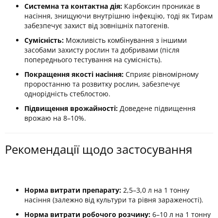
Системна та контактна дія:
Карбоксин проникає в
насіння, знищуючи внутрішню інфекцію, тоді як Тирам
забезпечує захист від зовнішніх патогенів.
Сумісність:
Можливість комбінування з іншими
засобами захисту рослин та добривами (після
попереднього тестування на сумісність).
Покращення якості насіння:
Сприяє рівномірному
проростанню та розвитку рослин, забезпечує
однорідність стеблостою.
Підвищення врожайності:
Доведене підвищення
врожаю на 8–10%.
Рекомендації щодо застосування
Норма витрати препарату:
2,5–3,0 л на 1 тонну
насіння (залежно від культури та рівня зараженості).
Норма витрати робочого розчину:
6–10 л на 1 тонну