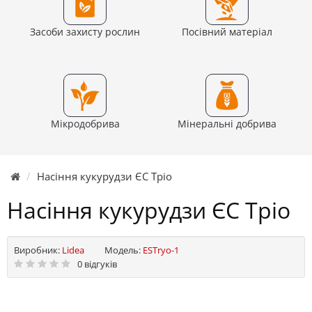
Засоби захисту рослин
Посівний матеріал
Мікродобрива
Мінеральні добрива
Насіння кукурудзи ЄС Тріо
Насіння кукурудзи ЄС Тріо
Виробник:
Lidea
Модель:
ESTryo-1
0 відгуків