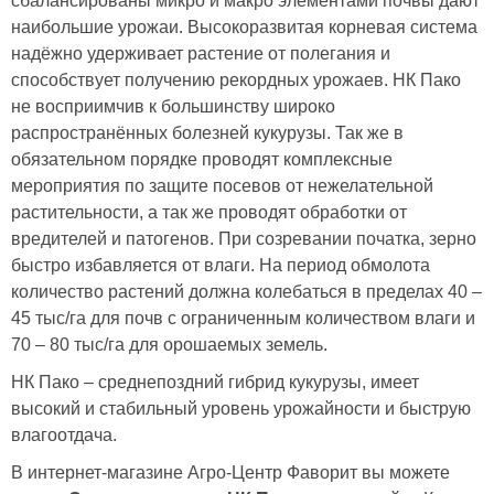
сбалансированы микро и макро элементами почвы дают
наибольшие урожаи. Высокоразвитая корневая система
надёжно удерживает растение от полегания и
способствует получению рекордных урожаев. НК Пако
не восприимчив к большинству широко
распространённых болезней кукурузы. Так же в
обязательном порядке проводят комплексные
мероприятия по защите посевов от нежелательной
растительности, а так же проводят обработки от
вредителей и патогенов. При созревании початка, зерно
быстро избавляется от влаги. На период обмолота
количество растений должна колебаться в пределах 40 –
45 тыс/га для почв с ограниченным количеством влаги и
70 – 80 тыс/га для орошаемых земель.
НК Пако – среднепоздний гибрид кукурузы, имеет
высокий и стабильный уровень урожайности и быструю
влагоотдача.
В интернет-магазине Агро-Центр Фаворит вы можете