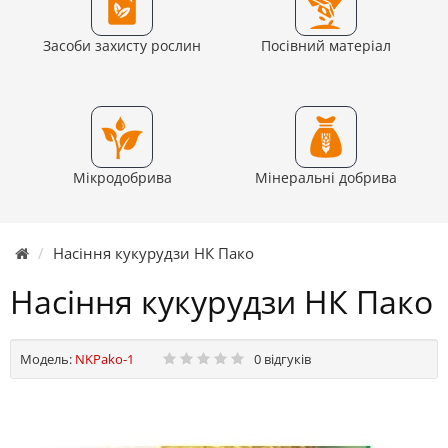
Засоби захисту рослин
Посівний матеріал
Мікродобрива
Мінеральні добрива
Насіння кукурудзи НК Пако
Насіння кукурудзи НК Пако
Модель:
NKPako-1
0 відгуків