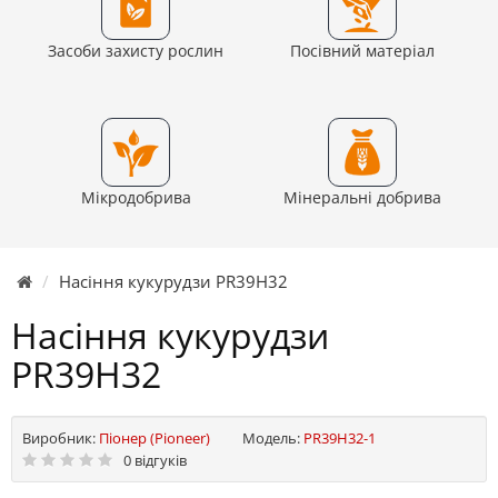
Засоби захисту рослин
Посівний матеріал
Мікродобрива
Мінеральні добрива
Насіння кукурудзи PR39H32
Насіння кукурудзи
PR39H32
Виробник:
Піонер (Pioneer)
Модель:
PR39H32-1
0 відгуків