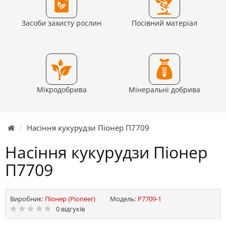
Засоби захисту рослин
Посівний матеріал
Мікродобрива
Мінеральні добрива
Насіння кукурудзи Піонер П7709
Насіння кукурудзи Піонер
П7709
Виробник:
Піонер (Pioneer)
Модель:
P7709-1
0 відгуків