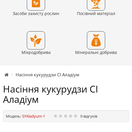
Засоби захисту рослин
Посівний матеріал
Мікродобрива
Мінеральні добрива
Насіння кукурудзи СІ Аладіум
Насіння кукурудзи СІ
Аладіум
Модель:
SYAladyum-1
0 відгуків