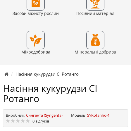
Засоби захисту рослин
Посівний матеріал
Мікродобрива
Мінеральні добрива
Насіння кукурудзи СІ Ротанго
Насіння кукурудзи СІ
Ротанго
Виробник:
Сингента (Syngenta)
Модель:
SYRotanho-1
0 відгуків