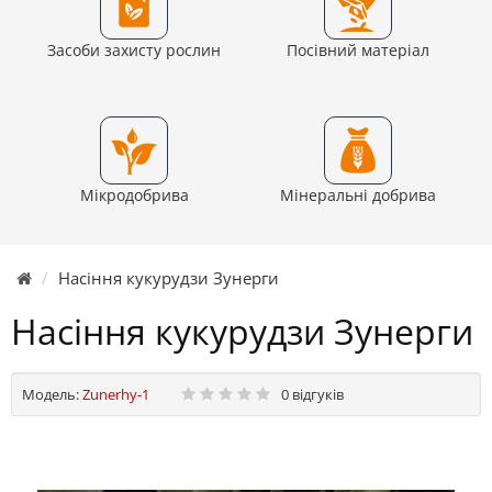
Засоби захисту рослин
Посівний матеріал
Мікродобрива
Мінеральні добрива
Насіння кукурудзи Зунерги
Насіння кукурудзи Зунерги
Модель:
Zunerhy-1
0 відгуків