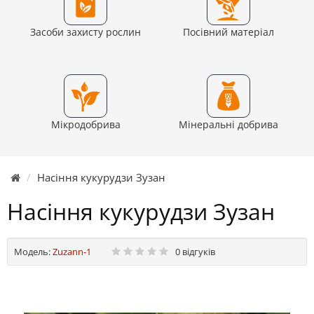
Засоби захисту рослин
Посівний матеріал
Мікродобрива
Мінеральні добрива
Насіння кукурудзи Зузан
Насіння кукурудзи Зузан
Модель:
Zuzann-1
0 відгуків