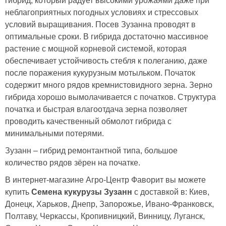
гибрид, который радует высокими урожаями даже при
неблагоприятных погодных условиях и стрессовых
условий выращивания. Посев Зузанна проводят в
оптимальные сроки. В гибрида достаточно массивное
растение с мощной корневой системой, которая
обеспечивает устойчивость стебля к полеганию, даже
после поражения кукурузным мотыльком. Початок
содержит много рядов кремнистовидного зерна. Зерно
гибрида хорошо вымолачивается с початков. Структура
початка и быстрая влагоотдача зерна позволяет
проводить качественный обмолот гибрида с
минимальными потерями.
Зузанн – гибрид ремонтантной типа, большое
количество рядов зёрен на початке.
В интернет-магазине Агро-Центр Фаворит вы можете
купить
Семена кукурузы Зузанн
с доставкой в: Киев,
Донецк, Харьков, Днепр, Запорожье, Ивано-Франковск,
Полтаву, Черкассы, Кропивницкий, Винницу, Луганск,