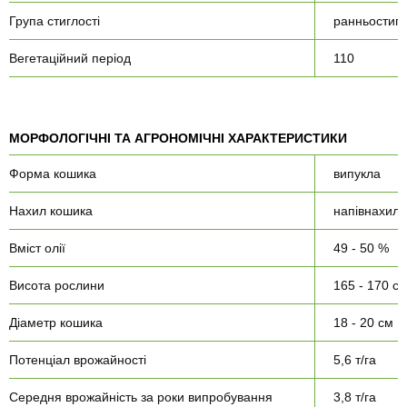
Група стиглості
ранньостиг
Вегетаційний період
110
МОРФОЛОГІЧНІ ТА АГРОНОМІЧНІ ХАРАКТЕРИСТИКИ
Форма кошика
випукла
Нахил кошика
напівнахил
Вміст олії
49 - 50 %
Висота рослини
165 - 170 с
Діаметр кошика
18 - 20 см
Потенціал врожайності
5,6 т/га
Середня врожайність за роки випробування
3,8 т/га