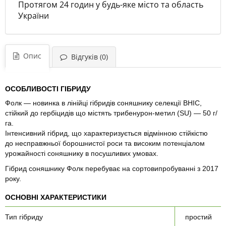
Протягом 24 годин у будь-яке місто та область
України
Опис
Відгуків (0)
ОСОБЛИВОСТІ ГІБРИДУ
Фолк — новинка в лінійці гібридів соняшнику селекції ВНІС,
стійкий до гербіцидів що містять трибенурон-метил
(SU
) — 50 г/
га.
Інтенсивний гібрид, що характеризується відмінною стійкістю
до несправжньої борошнистої роси та високим потенціалом
урожайності соняшнику в посушливих умовах.
Гібрид соняшнику Фолк перебуває на сортовипробуванні з 2017
року.
ОСНОВНІ ХАРАКТЕРИСТИКИ
Тип гібриду
простий