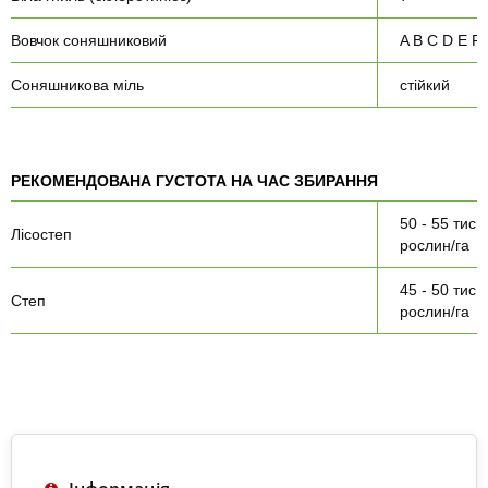
Вовчок соняшниковий
A B C D E F
Соняшникова міль
стійкий
РЕКОМЕНДОВАНА ГУСТОТА НА ЧАС ЗБИРАННЯ
50 - 55 тис.
Лісостеп
рослин/га
45 - 50 тис.
Степ
рослин/га