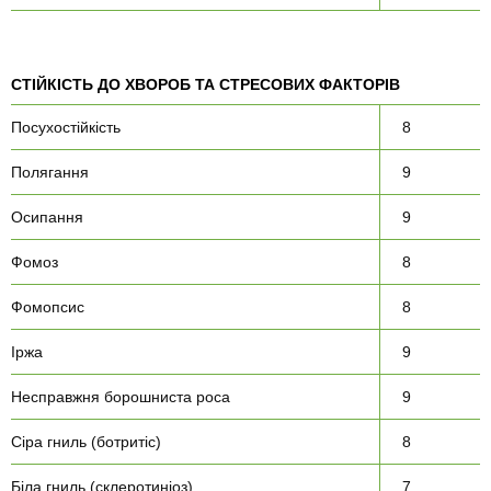
СТІЙКІСТЬ ДО ХВОРОБ ТА СТРЕСОВИХ ФАКТОРІВ
Посухостійкість
8
Полягання
9
Осипання
9
Фомоз
8
Фомопсис
8
Іржа
9
Несправжня борошниста роса
9
Сіра гниль (ботритіс)
8
Біла гниль (склеротиніоз)
7