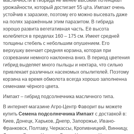
масличности в гибрида не менее высокий потенциал
урожайности, который достигает 55 ц/га. Импакт очень
устойчив к заразихе, поэтому его можно высевать даже
на полях заражённым этим паразитом. В гибрида
хорошо развита вегетативная часть. Её высота
колеблется в пределах 160 – 175 см. Имеет средней
толщины стебель с небольшим опушением. Его
верхушку венчает средняя корзина, которая при
созревании немного наклонена вниз. В период цветения
гибрид выделяет много пыльцы и нектара, что сильно
привлекает различных насекомых опылителей. Поэтому
корзина на время обмолота всегда хорошо заполненна
семенами чёрного цвета.
Импакт – гибрид подсолнечника масличного типа.
В интернет-магазине Агро-Центр Фаворит вы можете
купить
Семена подсолнечника Импакт
с доставкой в:
Киев, Донецк, Харьков, Днепр, Запорожье, Ивано-
Франковск, Полтаву, Черкассы, Кропивницкий, Винницу,