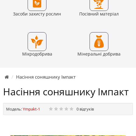
Засоби захисту рослин
Посівний матеріал
Мікродобрива
Мінеральні добрива
Насіння соняшнику Імпакт
Насіння соняшнику Імпакт
Модель:
Ympakt-1
0 відгуків