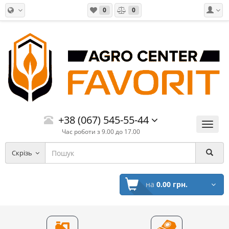
0
0
+38 (067) 545-55-44
Меню
Час роботи з 9.00 до 17.00
Скрізь
на
0.00 грн.