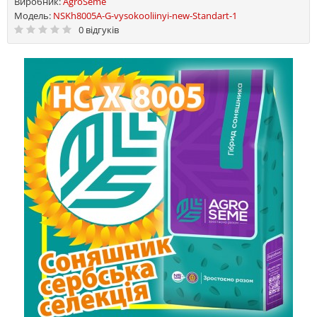
Виробник:
AgroSeme
Модель:
NSKh8005A-G-vysokooliinyi-new-Standart-1
0 відгуків