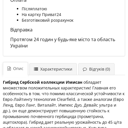
Оплата
Післяплатою
На картку Приват24
Безготівковий розрахунок
Відправка
Протягом 24 годин у будь-яке місто та область
України
Опис
Характеристики
Відгуків (0)
Гибрид Сербской коллекции
И
мисан
обладает
множеством положительных характеристик! Главная его
особенность в том, что помимо классической устойчивости к
Евро-Лайтингу технология
Clearfield
, а также аналогам (Евро
Ленд, Евро Ланг, Виталайт, Импекс Дуо, Девайс ультра и
др.), он еще демонстрирует повышенную стойкость к
промыванию почвенного гербицида (прометрина,
ацетохлора). Гибрид дает реальную урожайность до 45 ц/га
и обладает высокой засухоустойчивостью. Культура