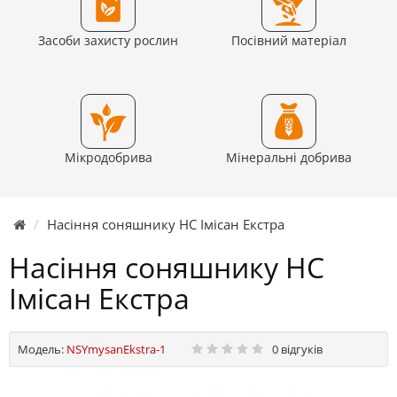
Засоби захисту рослин
Посівний матеріал
Мікродобрива
Мінеральні добрива
Насіння соняшнику НС Імісан Екстра
Насіння соняшнику НС
Імісан Екстра
Модель:
NSYmysanEkstra-1
0 відгуків