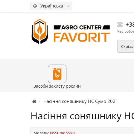
Українська
+38
Час робот
Скрізь
Засоби захисту рослин
Насіння соняшнику НС Сумо 2021
Насіння соняшнику Н
Модель:
NSSumo556-1