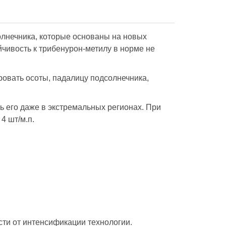
олнечника, которые основаны на новых
йчивость к трибенурон-метилу в норме не
овать осоты, падалицу подсолнечника,
ь его даже в экстремальных регионах. При
4 шт/м.п.
сти от интенсификации технологии.