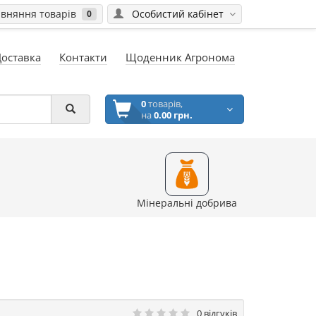
вняння товарів
Особистий кабінет
0
Доставка
Контакти
Щоденник Агронома
0
товарів,
на
0.00 грн.
Мінеральні добрива
0 відгуків