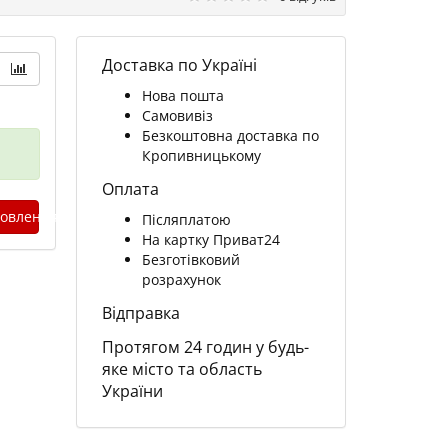
Доставка по Україні
Нова пошта
Самовивіз
Безкоштовна доставка по
Кропивницькому
Оплата
овлення
Післяплатою
На картку Приват24
Безготівковий
розрахунок
Відправка
Протягом 24 годин у будь-
яке місто та область
України