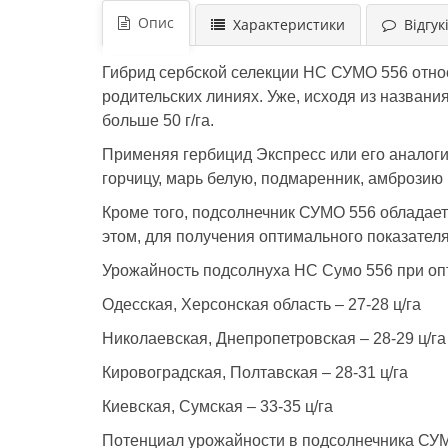
Опис
Характеристики
Відгукі
Гибрид сербской селекции НС СУМО 556 отно
родительских линиях. Уже, исходя из названи
больше 50 г/га.
Применяя гербицид Экспресс или его аналог
горчицу, марь белую, подмаренник, амброзию 
Кроме того, подсолнечник СУМО 556 обладает
этом, для получения оптимального показателя
Урожайность подсолнуха НС Сумо 556 при оп
Одесская, Херсонская область – 27-28 ц/га
Николаевская, Днепропетровская – 28-29 ц/га
Кировоградская, Полтавская – 28-31 ц/га
Киевская, Сумская – 33-35 ц/га
Потенциал урожайности в подсолнечника СУМО