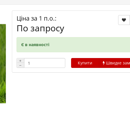
Ціна за 1 п.о.:
По запросу
Є в наявності
+
Купити
Швидке зам
−