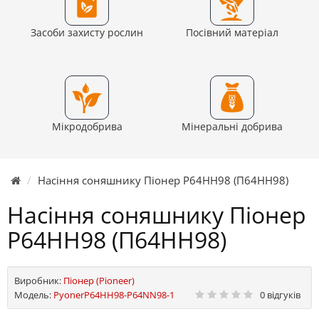
Засоби захисту рослин
Посівний матеріал
Мікродобрива
Мінеральні добрива
Насіння соняшнику Піонер P64HH98 (П64НН98)
Насіння соняшнику Піонер
P64HH98 (П64НН98)
Виробник:
Піонер (Pioneer)
Модель:
PyonerP64HH98-P64NN98-1
0 відгуків