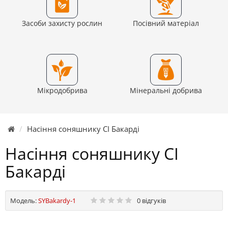
Засоби захисту рослин
Посівний матеріал
Мікродобрива
Мінеральні добрива
Насіння соняшнику СІ Бакарді
Насіння соняшнику СІ
Бакарді
Модель:
SYBakardy-1
0 відгуків