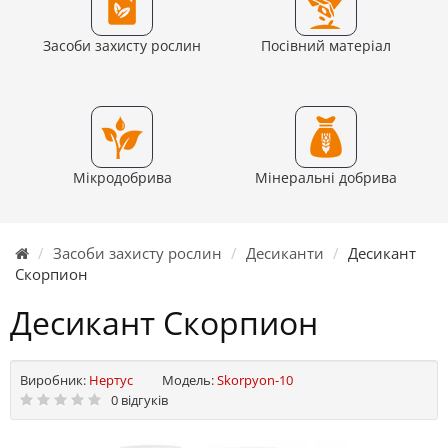
Засоби захисту рослин
Посівний матеріал
Мікродобрива
Мінеральні добрива
Засоби захисту рослин
Десиканти
Десикант
Скорпион
Десикант Скорпион
Виробник:
Нертус
Модель:
Skorpyon-10
0 відгуків