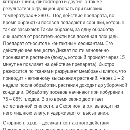
которых гнили, фитофтороз и другие, а так же
результативно функционировать при высоких
температурах + 280 С. Под действие препарата, во
время обработки посевов попадают и сорняки, которые
так же засыхают. Таким образом, за одну обработку
очищается от растительности вся посевная площадь.
Препарат относится к контактным десикантам. Его
действующее вещество Дикват почти мгновенно
проникает в растение (дождь, который пройдёт через 15
минут не повлияет на действие препарата), быстро
разносится по тканям и разрушает мембраны клеток, что
приводит к активному высыхания растений. Через 1 – 2
недели после обработки, растения доходят до уборочной
кондиции. Обработку посевов начинают при побурении
75 – 85% плодов. В это время зерно достигает
естественной спелости, а Скорпион, в.р.к. выводит из
него лишнюю влагу, и удерживает от высыпания.
Скорпион, в.р.к. – десикант контактного действия.
Применяется для снижения влажности зерна и