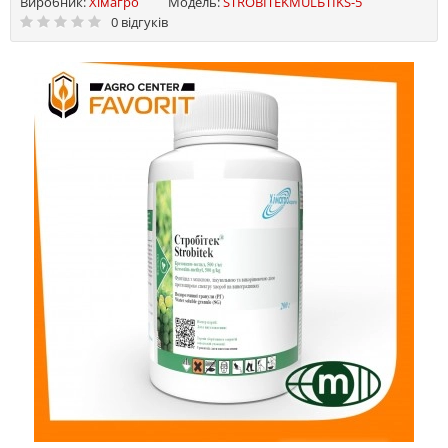
Виробник:
Хімагро
Модель:
STROBITEKMULЬTIKS-5
0 відгуків