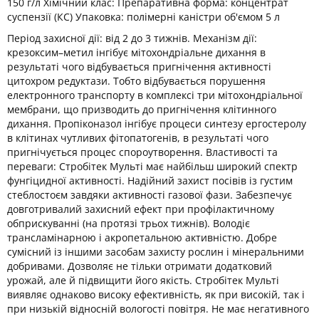
150 г/л Хімічний клас: Препаративна форма: концентрат
суспензії (КС) Упаковка: полімерні каністри об'ємом 5 л
Період захисної дії: від 2 до 3 тижнів. Механізм дії:
крезоксим–метил інгібує мітохондріальне дихання в
результаті чого відбувається пригнічення активності
цитохром редуктази. Тобто відбувається порушення
електронного транспорту в комплексі три мітохондріальної
мембрани, що призводить до пригнічення клітинного
дихання. Пропіконазол інгібує процеси синтезу ергостеролу
в клітинах чутливих фітопатогенів, в результаті чого
пригнічується процес спороутворення. Властивості та
переваги: Стробітек Мульті має найбільш широкий спектр
фунгіцидної активності. Надійний захист посівів із густим
стеблостоєм завдяки активності газової фази. Забезпечує
довготривалий захисний ефект при профілактичному
обприскуванні (на протязі трьох тижнів). Володіє
трансламінарною і акропетальною активністю. Добре
сумісний із іншими засобам захисту рослин і мінеральними
добривами. Дозволяє не тільки отримати додатковий
урожай, але й підвищити його якість. Стробітек Мульті
виявляє однаково високу ефективність, як при високій, так і
при низькій відносній вологості повітря. Не має негативного