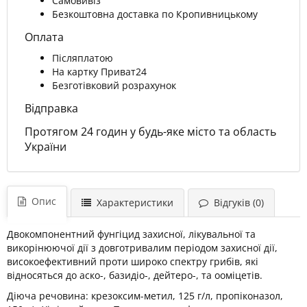
Самовивіз
Безкоштовна доставка по Кропивницькому
Оплата
Післяплатою
На картку Приват24
Безготівковий розрахунок
Відправка
Протягом 24 годин у будь-яке місто та область
України
Опис
Характеристики
Відгуків (0)
Двокомпонентний фунгіцид захисної, лікувальної та
викорінюючої дії з довготривалим періодом захисної дії,
високоефективний проти широко спектру грибів, які
відносяться до аско-, базидіо-, дейтеро-, та ооміцетів.
Діюча речовина: крезоксим-метил, 125 г/л, пропіконазол,