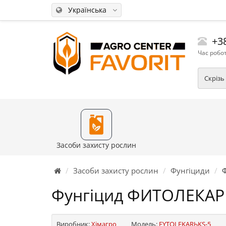
Українська
+38
Час робот
Скрізь
Засоби захисту рослин
Засоби захисту рослин
Фунгіциди
Фунгіцид ФИТОЛЕКАРЬ
Виробник:
Хімагро
Модель:
FYTOLEKARЬKS-5