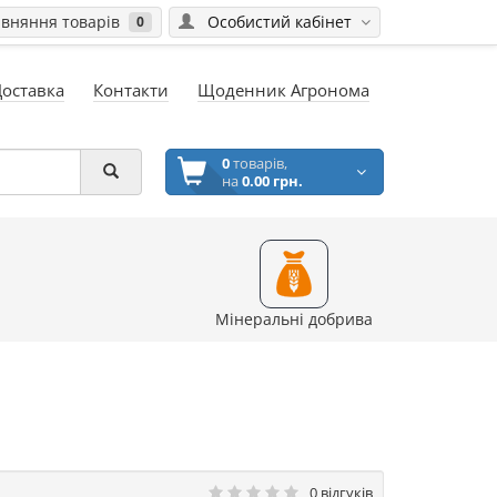
вняння товарів
Особистий кабінет
0
Доставка
Контакти
Щоденник Агронома
0
товарів,
на
0.00 грн.
Мінеральні добрива
0 відгуків