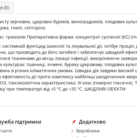
в (0)
хисту зернових, цукрових буряків, виноградників, плодових ку
ржа, гнилі, септоріоз.
ас: триазоли Препаративна форма: концентрат суспензії (КС) Уп
дії: системний фунгіцид захисної та лікувальної дії, інгібує про
на, що призводить до його загибелі і забезпечує швидкий ефект
атися тканинами до місць локації інфекції, викорінюючи захво
их культурах: пшениці, ячмені, буряку цукровому, плодових куль
вань в різних кліматичних умовах. Швидка дія завдяки високій 
а ефективність дії проти комплексу найбільш шкодочинних хвор
З, токсикологічна характеристика: ІІІ клас (помірно токсичні).
вці при температурі від +5 °С до +35 °С. ШКІДЛИВІ ОБ’ЄКТИ:
лужба підтримки
Додатково
такти
Виробники