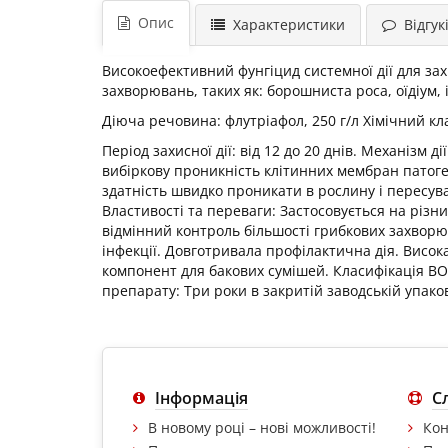
Опис
Характеристики
Відгукі
Високоефективний фунгіцид системної дії для за
захворювань, таких як: борошниста роса, оїдіум, і
Діюча речовина: флутріафол, 250 г/л Хімічний кл
Період захисної дії: від 12 до 20 днів. Механізм 
вибіркову проникність клітинних мембран патоге
здатність швидко проникати в рослину і пересув
Властивості та переваги: Застосовується на різн
відмінний контроль більшості грибкових захворю
інфекції. Довготривала профілактична дія. Висок
компонент для бакових сумішей. Класифікація ВОО
препарату: Три роки в закритій заводській упако
Інформація
С
В новому році – нові можливості!
Кон