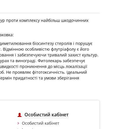
льтур проти комплексу найбільш шкодочинних
аковка:
цес диметилювання біосинтезу стеролів і порушує
. Відмінною особливістю флутріафолу є його
рювання і забезпечуючи тривалий захист культур.
турах та винограді. Фитолекарь забезпечує
швидкості проникнення до місць локалізації
об. Не проявляє фітотоксичність. Ідеальний
 Термін придатності та умови зберігання
Особистий кабінет
Особистий кабінет