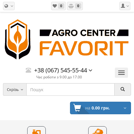
0
0
+38 (067) 545-55-44
Меню
Час роботи з 9.00 до 17.00
Скрізь
на
0.00 грн.