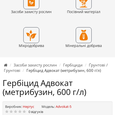
Засоби захисту рослин
Посівний матеріал
Мікродобрива
Мінеральні добрива
Засоби захисту рослин
Гербіциди
Ґрунтові /
Грунтові
Гербіцид Адвокат (метрибузин, 600 г/л)
Гербіцид Адвокат
(метрибузин, 600 г/л)
Виробник:
Нертус
Модель:
Advokat-5
0 відгуків