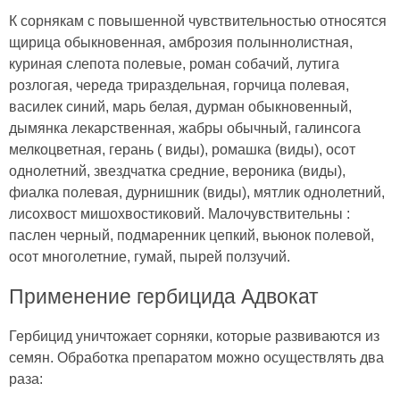
К сорнякам с повышенной чувствительностью относятся
щирица обыкновенная, амброзия полыннолистная,
куриная слепота полевые, роман собачий, лутига
розлогая, череда трираздельная, горчица полевая,
василек синий, марь белая, дурман обыкновенный,
дымянка лекарственная, жабры обычный, галинсога
мелкоцветная, герань ( виды), ромашка (виды), осот
однолетний, звездчатка средние, вероника (виды),
фиалка полевая, дурнишник (виды), мятлик однолетний,
лисохвост мишохвостиковий. Малочувствительны :
паслен черный, подмаренник цепкий, вьюнок полевой,
осот многолетние, гумай, пырей ползучий.
Применение гербицида Адвокат
Гербицид уничтожает сорняки, которые развиваются из
семян. Обработка препаратом можно осуществлять два
раза: