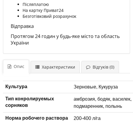
Післяплатою
На картку Приват24
Безготівковий розрахунок
Відправка
Протягом 24 годин у будь-яке місто та область
України
Опис
Характеристики
Відгуків (0)
Культура
Зерновые, Кукуруза
Тип конролируемых
амброзия, бодяк, василек,
сорняков
подмаренник, полынь
Норма робочего раствора
200-400 л/га