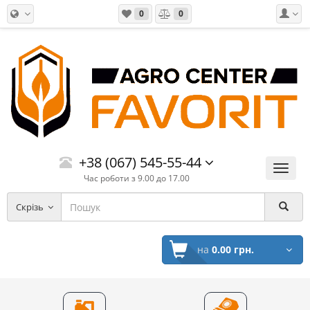
0
0
+38 (067) 545-55-44
Меню
Час роботи з 9.00 до 17.00
Скрізь
на
0.00 грн.