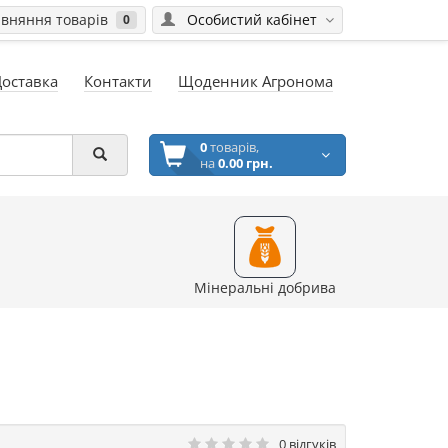
вняння товарів
Особистий кабінет
0
Доставка
Контакти
Щоденник Агронома
0
товарів,
на
0.00 грн.
Мінеральні добрива
0 відгуків