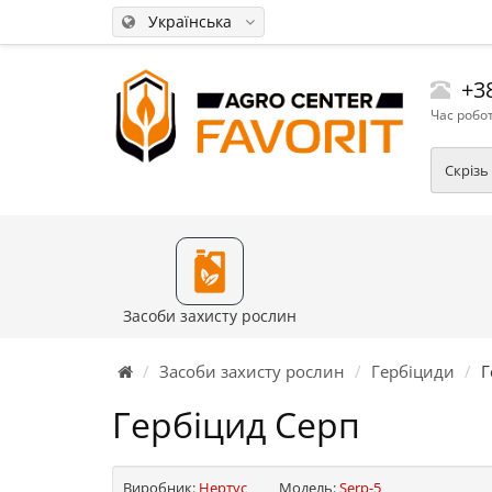
Українська
+38
Час робот
Скрізь
Засоби захисту рослин
Засоби захисту рослин
Гербіциди
Г
Гербіцид Серп
Виробник:
Нертус
Модель:
Serp-5