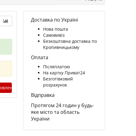
Доставка по Україні
Нова пошта
Самовивіз
Безкоштовна доставка по
Кропивницькому
Оплата
Післяплатою
На картку Приват24
Безготівковий
розрахунок
овлення
Відправка
Протягом 24 годин у будь-
яке місто та область
України