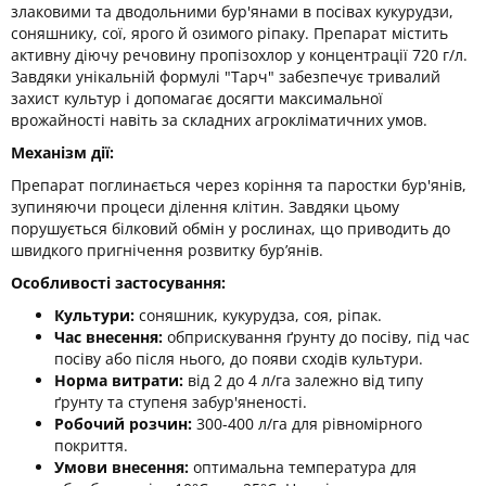
злаковими та дводольними бур'янами в посівах кукурудзи,
соняшнику, сої, ярого й озимого ріпаку. Препарат містить
активну діючу речовину пропізохлор у концентрації 720 г/л.
Завдяки унікальній формулі "Тарч" забезпечує тривалий
захист культур і допомагає досягти максимальної
врожайності навіть за складних агрокліматичних умов.
Механізм дії:
Препарат поглинається через коріння та паростки бур'янів,
зупиняючи процеси ділення клітин. Завдяки цьому
порушується білковий обмін у рослинах, що приводить до
швидкого пригнічення розвитку бур’янів.
Особливості застосування:
Культури:
соняшник, кукурудза, соя, ріпак.
Час внесення:
обприскування ґрунту до посіву, під час
посіву або після нього, до появи сходів культури.
Норма витрати:
від 2 до 4 л/га залежно від типу
ґрунту та ступеня забур'яненості.
Робочий розчин:
300-400 л/га для рівномірного
покриття.
Умови внесення:
оптимальна температура для