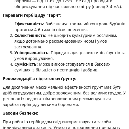
обробки — від +10°C до +25°C. Не слід проводити
обприскування під час сильного вітру (понад 3-4 м/с).
Переваги гербіциду "Тарч":
Ефективність:
Забезпечує тривалий контроль бур’янів
протягом 4-6 тижнів після внесення.
Селективність:
Не шкодить культурним рослинам,
якщо дотримано рекомендованих норм і умов
застосування.
Універсальність:
Підходить для різних типів ґрунтів та
умов вирощування.
Сумісність:
Може використовуватися в бакових
сумішах із більшістю пестицидів і добрив.
Рекомендації з підготовки ґрунту:
Для досягнення максимальної ефективності ґрунт має бути
дрібногрудкуватим, добре зволоженим, без великих грудок. У
регіонах із недостатнім зволоженням рекомендується
заробка гербіциду легкими боронами.
Заходи безпеки:
При роботі з гербіцидом слід використовувати засоби
індивідуального захисту. Уникати потрапляння препарату