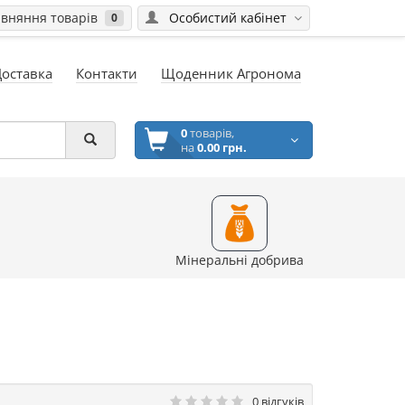
вняння товарів
Особистий кабінет
0
Доставка
Контакти
Щоденник Агронома
0
товарів,
на
0.00 грн.
Мінеральні добрива
0 відгуків