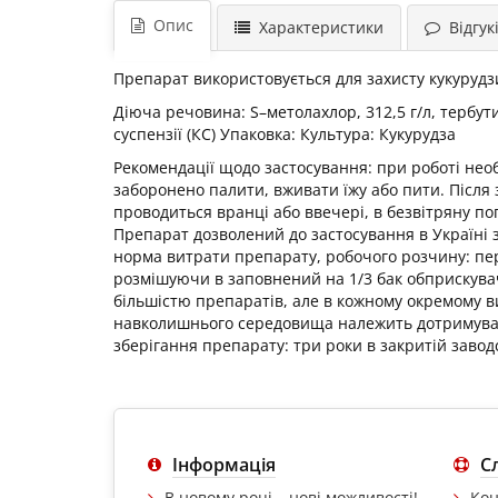
Опис
Характеристики
Відгукі
Препарат використовується для захисту кукурудзи
Діюча речовина: S–метолахлор, 312,5 г/л, тербу
суспензії (КС) Упаковка: Культура: Кукурудза
Рекомендації щодо застосування: при роботі необх
заборонено палити, вживати їжу або пити. Після
проводиться вранці або ввечері, в безвітряну по
Препарат дозволений до застосування в Україні 
норма витрати препарату, робочого розчину: пер
розмішуючи в заповнений на 1/3 бак обприскувач
більшістю препаратів, але в кожному окремому в
навколишнього середовища належить дотримуватис
зберігання препарату: три роки в закритій заводсь
Інформація
С
В новому році – нові можливості!
Кон