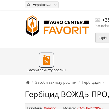
Українська
+38
Час робот
Скрізь
Засоби захисту рослин
Засоби захисту рослин
Гербіциди
Г
Гербіцид ВОЖДЬ-ПРО, 
Виробник:
Хімагро
Модель:
VOZhDЬ-PROKS-5