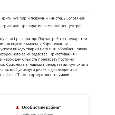
. Пригнічує пирій повзучий і чистець болотяний
іди, триазини Препаративна форма: концентрат
окуляри і респіратор. Під час робіт з препаратом
обличчя водою з милом. Обприскування
пускати виходу тварин на тільки оброблені площі.
охоронного законодавства. Приготування і
 необхідну кількість препарату постійно
ка. Сумісність з іншими препаратами: сумісний з
ивача: щоб уникнути ризиків для людини та
: II клас Термін придатності та умови
Особистий кабінет
Особистий кабінет