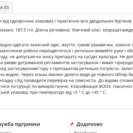
в (0)
 від однорічних злакових і практично всіх дводольних бур'янів
тилазин, 187,5 г/л. Діюча речовина: Хімічний клас: хлорацетам
ідно одягати захисний одяг, взуття, гумові рукавички, захисні 
 закінчення роботи переодягніться і ретельно вимийте руки і 
году, не допускаючи зносу препарату на сусідні культури. Не до
за умови дотримання регламентів застосування і вимог природо
ед застосуванням тару з препаратом ретельно потрясти. Залити
а водою. Через кілька хвилин долити води до повного об’єму ба
ипадку слід проводити перевірку на сумісність. До відома спож
я інструкції по використанню. Класифікація ВООЗ, токсичність
кій упаковці при температурі від +5 ° С до +35 ° С.
лужба підтримки
Додатково
такти
Виробники