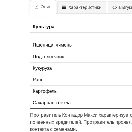
Опис
Характеристики
Відгукі
Культура
Пшеница, ячмень
Подсолнечник
Кукуруза
Рапс
Картофель
Сахарная свекла
Протравитель Контадор Макси характеризует
почвенных вредителей. Протравитель проявляе
контакта с семенами.