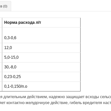
в (0)
Норма расхода л/т
0,3-0,6
12,0
5,0-15,0
30,-8,0
0,23-0,25
0,1-0,150/п.о
ся длительным действием, надежно защищает всходы сельск
т контактно-желудочнуое действие, гибель вредителя наст