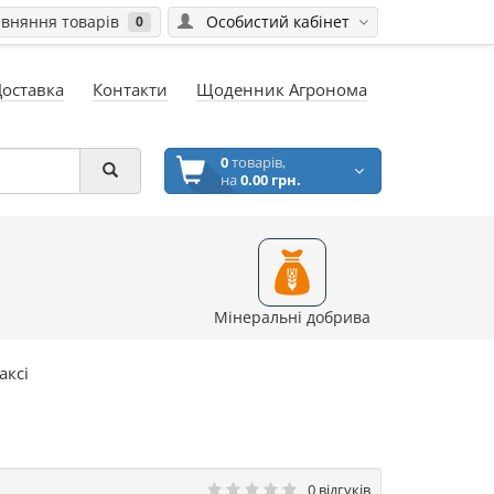
вняння товарів
Особистий кабінет
0
Доставка
Контакти
Щоденник Агронома
0
товарів,
на
0.00 грн.
Мінеральні добрива
аксі
0 відгуків