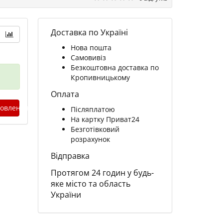
Доставка по Україні
Нова пошта
Самовивіз
Безкоштовна доставка по
Кропивницькому
Оплата
овлення
Післяплатою
На картку Приват24
Безготівковий
розрахунок
Відправка
Протягом 24 годин у будь-
яке місто та область
України