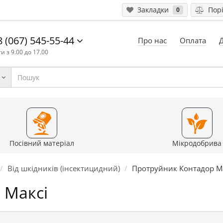
Закладки
Порі
0
 (067) 545-55-44
Про нас
Оплата
и з 9.00 до 17.00
Посівний матеріал
Мікродобрива
Від шкідників (інсектицидний)
Протруйник Контадор М
 Максі