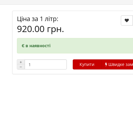
Ціна за 1 літр:
920.00 грн.
Є в наявності
+
Купити
Швидке зам
−