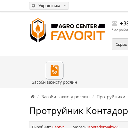
Українська
+38
Час робот
Скрізь
Засоби захисту рослин
Засоби захисту рослин
Протруйники
Протруйник Контадор
Виробник:
Нертус
Модель:
KontadorMaksy-1