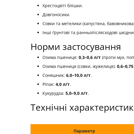
Хрестоцвіті блішки.
Довгоносики.
Совки та метелики (капустяна, бавовникова
Інші ґрунтові та ранньопіслясходові шкідни
Норми застосування
Озима пшениця:
0,3–0,6 л/т
(проти мух, поп
Озима пшениця (совки, жужелиця):
0,6–0,75
Соняшник:
6,0–10,0 л/т
.
Ріпак:
4,0 л/т
.
Кукурудза:
5,0–9,0 л/т
.
Технічні характеристи
Параметр