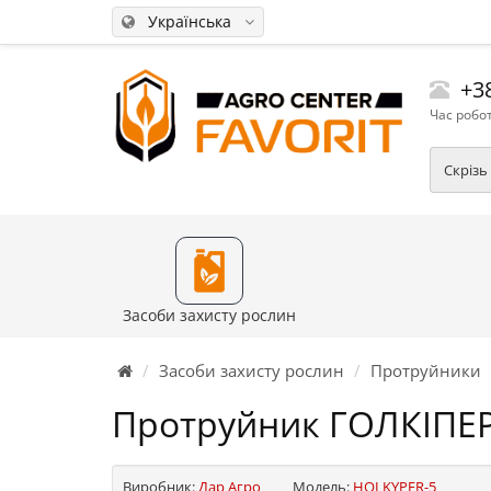
Українська
+38
Час робот
Скрізь
Засоби захисту рослин
Засоби захисту рослин
Протруйники
Протруйник ГОЛКІПЕР
Виробник:
Дар Агро
Модель:
HOLKYPER-5