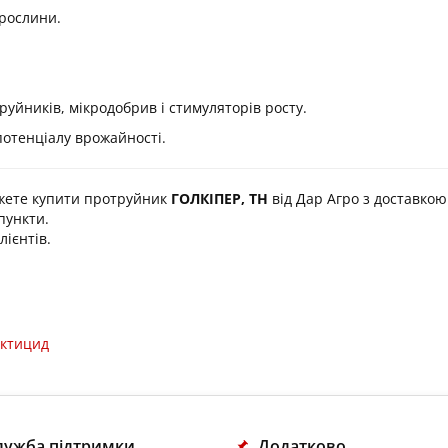
 рослини.
руйників, мікродобрив і стимуляторів росту.
потенціалу врожайності.
жете купити протруйник
ГОЛКІПЕР, ТН
від Дар Агро з доставкою 
пункти.
ієнтів.
ктицид
лужба підтримки
Додатково