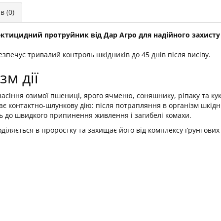
в (0)
ктицидний протруйник від Дар Агро для надійного захисту 
езпечує тривалий контроль шкідників до 45 днів після висіву.
м дії
асіння озимої пшениці, ярого ячменю, соняшнику, ріпаку та ку
має контактно-шлункову дію: після потрапляння в організм шкід
ь до швидкого припинення живлення і загибелі комахи.
діляється в проростку та захищає його від комплексу ґрунтових 