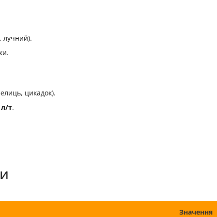
, лучний).
ки.
елиць, цикадок).
 л/т
.
ки
Значення