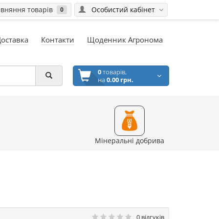
вняння товарів
Особистий кабінет
0
Доставка
Контакти
Щоденник Агронома
0
товарів,
на
0.00 грн.
Мінеральні добрива
0 відгуків