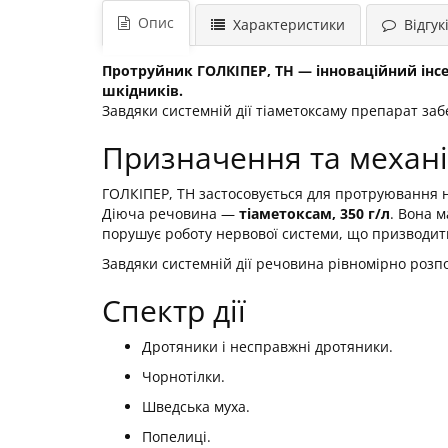
Опис
Характеристики
Відгукі
Протруйник ГОЛКІПЕР, ТН — інноваційний інсе
шкідників.
Завдяки системній дії тіаметоксаму препарат заб
Призначення та механіз
ГОЛКІПЕР, ТН застосовується для протруювання н
Діюча речовина —
тіаметоксам, 350 г/л
. Вона 
порушує роботу нервової системи, що призводит
Завдяки системній дії речовина рівномірно розпо
Спектр дії
Дротяники і несправжні дротяники.
Чорнотілки.
Шведська муха.
Попелиці.