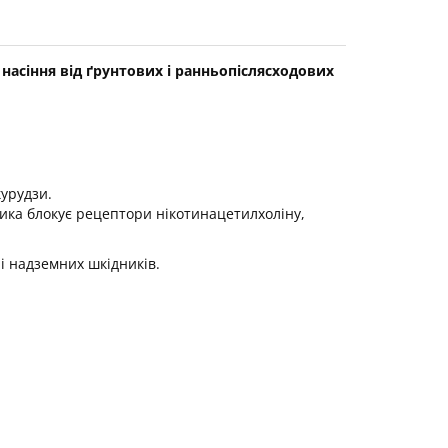
насіння від ґрунтових і ранньопіслясходових
курудзи.
ника блокує рецептори нікотинацетилхоліну,
і надземних шкідників.