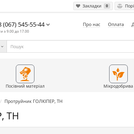
Закладки
Порі
0
 (067) 545-55-44
Про нас
Оплата
и з 9.00 до 17.00
Посівний матеріал
Мікродобрива
Протруйник ГОЛКІПЕР, ТН
, ТН