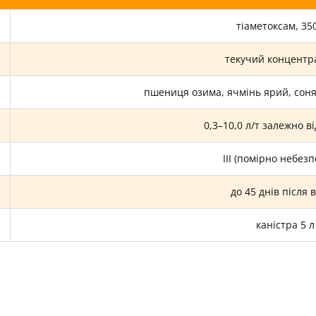
тіаметоксам, 350
текучий концентра
пшениця озима, ячмінь ярий, соня
0,3–10,0 л/т залежно в
ІІІ (помірно небез
до 45 днів після 
каністра 5 л