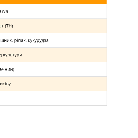
 г/л
т (ТН)
шник, ріпак, кукурудза
ід культури
печний)
висіву