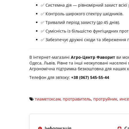
✅ Системна дія — рівномірний захист всієї
✅ Контроль широкого спектру шкідників.
✅ Тривалий період захисту (до 45 днів).
✅ Сумісність із більшістю фунгіцидних прот
✅ Забезпечує дружні сходи та збереження 
В інтернет-магазині
Агро-Центр Фаворит
ви мо
Одеса, Львів, Рівне та інші неокуповані населені 
Агрономічна підтримка безкоштовна для наших кл
Телефон для зв’язку:
+38 (067) 545-55-44
тиаметоксам
,
протравитель
,
протруйник
,
инсе
Інформація
С