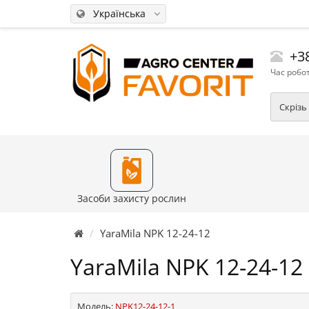
Українська
+38
Час робот
Скрізь
Засоби захисту рослин
YaraMila NPK 12-24-12
YaraMila NPK 12-24-12
Модель:
NPK12-24-12-1