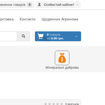
вняння товарів
Особистий кабінет
0
Доставка
Контакти
Щоденник Агронома
0
товарів,
на
0.00 грн.
Мінеральні добрива
0 відгуків