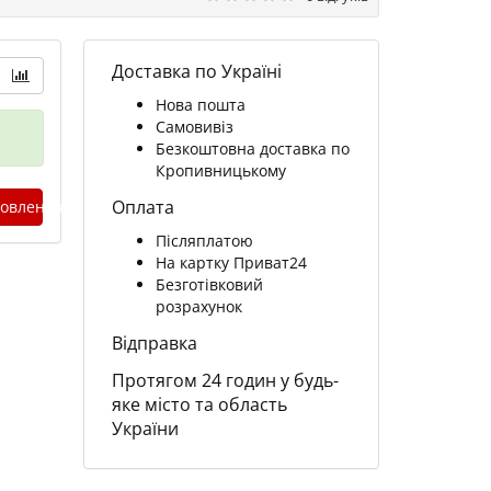
Доставка по Україні
Нова пошта
Самовивіз
Безкоштовна доставка по
Кропивницькому
Оплата
овлення
Післяплатою
На картку Приват24
Безготівковий
розрахунок
Відправка
Протягом 24 годин у будь-
яке місто та область
України