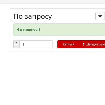
По запросу
Є в наявності
+
Купити
Швидке зам
−