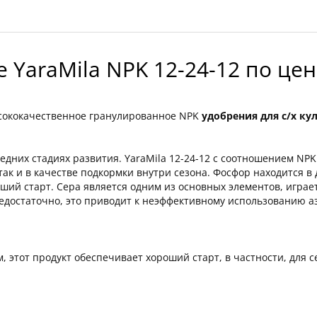
 YaraMila NPK 12-24-12 по це
ысококачественное гранулированное NPK
удобрения для с/х ку
редних стадиях развития. YaraMila 12-24-12 с соотношением NPK 
ак и в качестве подкормки внутри сезона. Фосфор находится в 
ший старт. Сера является одним из основных элементов, играе
едостаточно, это приводит к неэффективному использованию азо
, этот продукт обеспечивает хороший старт, в частности, для 